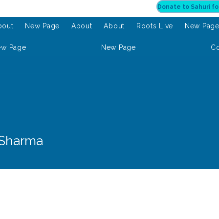
bout
New Page
About
About
Roots Live
New Pag
ew Page
New Page
Co
Sharma