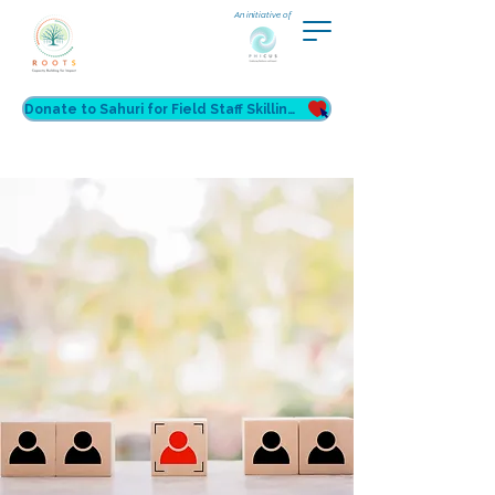
An initiative of
Donate to Sahuri for Field Staff Skilling