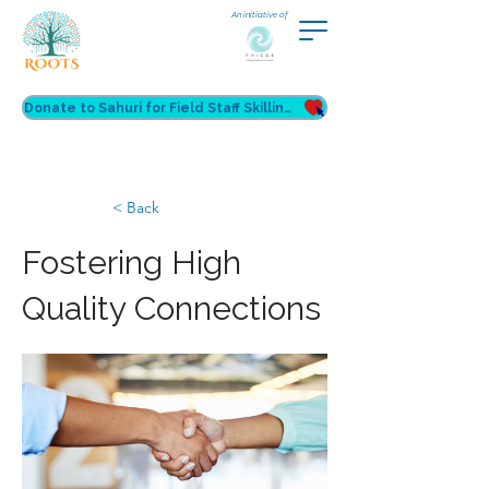
An initiative of
Donate to Sahuri for Field Staff Skilling
< Back
Fostering High
Quality Connections