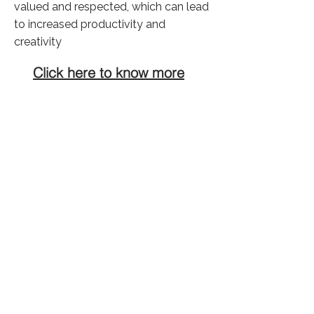
valued and respected, which can lead
to increased productivity and
creativity
Click here to know more
Previous
Next
36,457 Visitors
©
2024 फ़िकस सोशल सॉल्यूशंस द्वारा
गोपनीयता नीति
हिंदी में अनुवाद की गई जानकारी कंप्यूटर या आर्टिफिशियल इंटेलिजेंस तकनीकों के द्वारा
उत्पन्न की गई है। कृपया ध्यान दें कि यह अनुवाद में कुछ भूल और ग़लतियाँ हो सकती हैं।
लिंक की गई साइटें केवल सूचना प्रयोजनों के लिए प्रदान की गई हैं। फ़िकस लिंक्ड साइटों
के ऑपरेटर द्वारा रखे गए बौद्धिक संपदा अधिकारों का सम्मान करता है और किसी भी अशुद्धि या