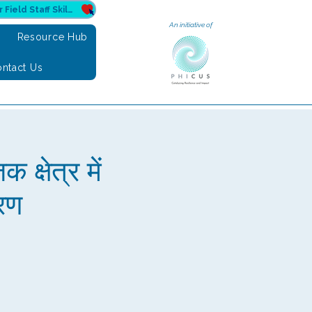
Donate to Sahuri for Field Staff Skilling
An initiative of
e
Resource Hub
ntact Us
क्षेत्र में
करण