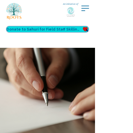
An initiative of
Donate to Sahuri for Field Staff Skilling