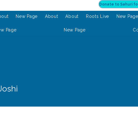
bout
New Page
About
About
Roots Live
New Pag
ew Page
New Page
Co
Joshi