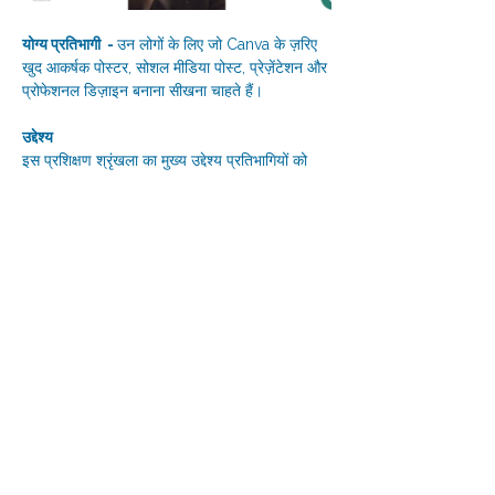
योग्य प्रतिभागी  - 
उन लोगों के लिए जो Canva के ज़रिए 
खुद आकर्षक पोस्टर, सोशल मीडिया पोस्ट, प्रेज़ेंटेशन और 
प्रोफेशनल डिज़ाइन बनाना सीखना चाहते हैं।  
उद्देश्य
इस प्रशिक्षण श्रृंखला का मुख्य उद्देश्य प्रतिभागियों को 
निम्नलिखित कौशलों में आत्मनिर्भर बनाना है:
Canva के इंटरफ़ेस, टूल्स, टेम्पलेट्स और AI 
(कृत्रिम बुद्धिमत्ता) फीचर्स का आत्मविश्वास के साथ 
उपयोग करना।
डिज़ाइन के मूल सिद्धांतों—जैसे लेआउट, कलर पैलेट 
(रंग), फ़ॉन्ट और विजुअल कम्युनिकेशन (दृश्य संचार) 
की सही समझ विकसित करना।
Show More
Share this event