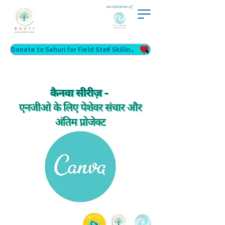
An initiative of
Donate to Sahuri for Field Staff Skilling